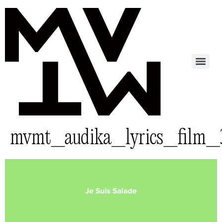
mvmt_audika_lyrics_film_
Lecteur
vidéo