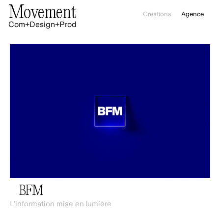
Movement
Créations
Agence
Com+Design+Prod
BFM
L’information mise en lumière