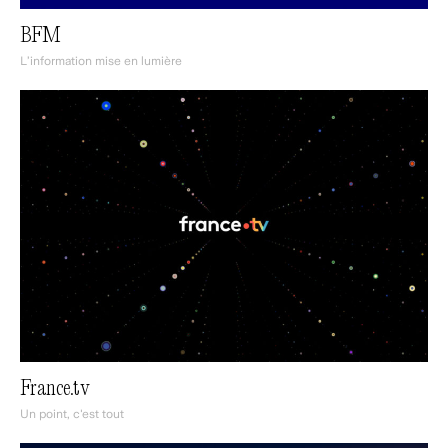
BFM
L’information mise en lumière
France.tv
Un point, c'est tout