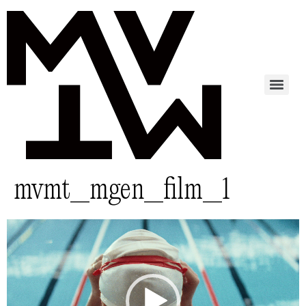
mvmt_mgen_film_1
Lecteur
vidéo